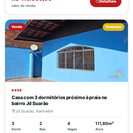
Detalhes
valor de venda
Venda
Destaque
6458
Casa com 3 dormitórios próximo à praia no
bairro Jd Suarão
Jd Suarão, Itanhaém
3
2
4
111,80m²
Dorm.
Ban.
Vagas
Area