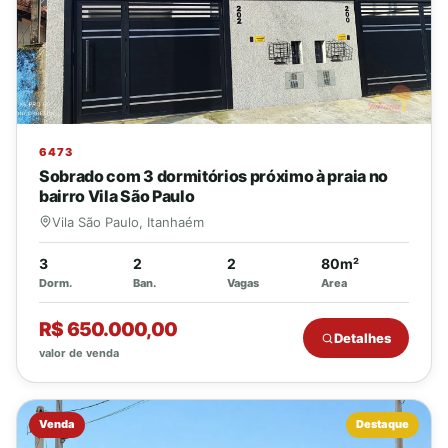
6473
Sobrado com 3 dormitórios próximo à praia no
bairro Vila São Paulo
Vila São Paulo, Itanhaém
3
2
2
80m²
Dorm.
Ban.
Vagas
Area
R$ 650.000,00
Detalhes
valor de venda
Venda
Destaque