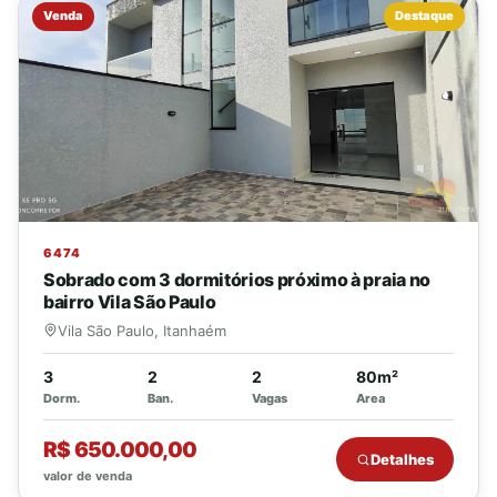
Venda
Destaque
6474
Sobrado com 3 dormitórios próximo à praia no
bairro Vila São Paulo
Vila São Paulo, Itanhaém
3
2
2
80m²
Dorm.
Ban.
Vagas
Area
R$ 650.000,00
Detalhes
valor de venda