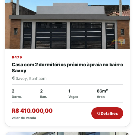
6479
Casa com 2 dormitórios próximo à praia no bairro
Savoy
Savoy, Itanhaém
2
2
1
66m²
Dorm.
Ban.
Vagas
Area
R$ 410.000,00
Detalhes
valor de venda