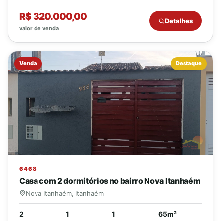
R$ 320.000,00
Detalhes
valor de venda
Venda
Destaque
6468
Casa com 2 dormitórios no bairro Nova Itanhaém
Nova Itanhaém, Itanhaém
2
1
1
65m²