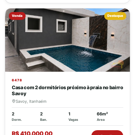
Venda
Destaque
6478
Casa com 2 dormitórios próximo à praia no bairro
Savoy
Savoy, Itanhaém
2
2
1
66m²
Dorm.
Ban.
Vagas
Area
R$ 410.000,00