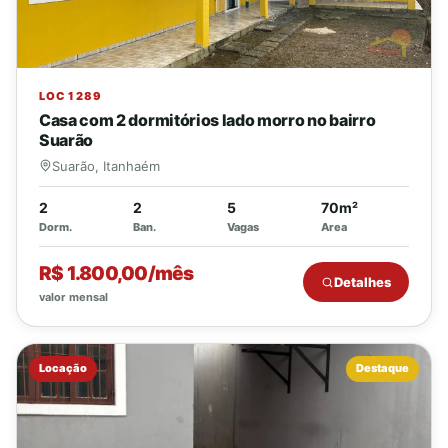
LOC 1289
Casa com 2 dormitórios lado morro no bairro
Suarão
Suarão, Itanhaém
2
2
5
70m²
Dorm.
Ban.
Vagas
Area
R$ 1.800,00/mês
Detalhes
valor mensal
Locação
Destaque