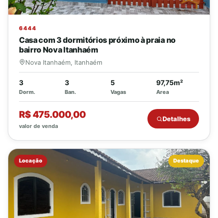
6444
Casa com 3 dormitórios próximo à praia no
bairro Nova Itanhaém
Nova Itanhaém, Itanhaém
3
3
5
97,75m²
Dorm.
Ban.
Vagas
Area
R$ 475.000,00
Detalhes
valor de venda
Locação
Destaque