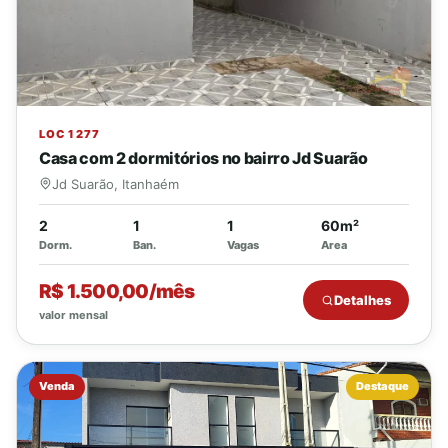
LOC 1277
Casa com 2 dormitórios no bairro Jd Suarão
Jd Suarão, Itanhaém
2
1
1
60m²
Dorm.
Ban.
Vagas
Area
R$ 1.500,00/mês
Detalhes
valor mensal
Venda
Destaque