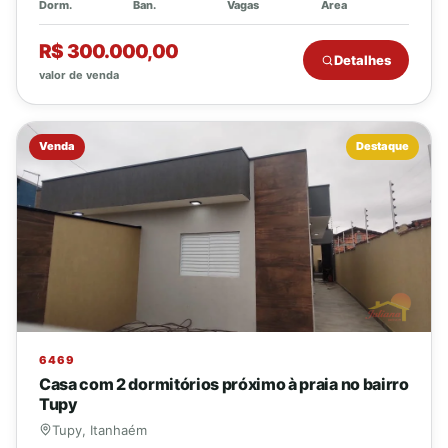
Dorm.
Ban.
Vagas
Area
R$ 300.000,00
Detalhes
valor de venda
Venda
Destaque
6469
Casa com 2 dormitórios próximo à praia no bairro
Tupy
Tupy, Itanhaém